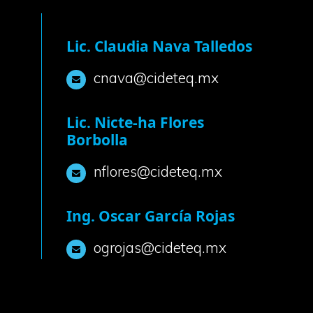
Lic. Claudia Nava Talledos
cnava@cideteq.mx
Lic. Nicte-ha Flores
Borbolla
nflores@cideteq.mx
Ing. Oscar García Rojas
ogrojas@cideteq.mx