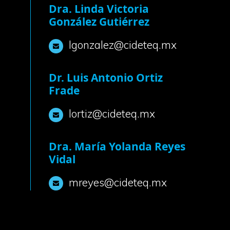
Dra. Linda Victoria
González Gutiérrez
lgonzalez@cideteq.mx
Dr. Luis Antonio Ortiz
Frade
lortiz@cideteq.mx
Dra. María Yolanda Reyes
Vidal
mreyes@cideteq.mx