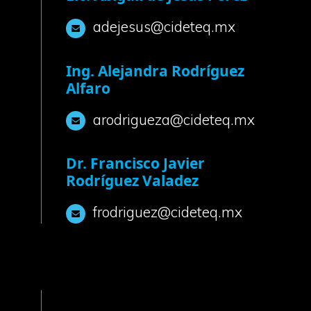
adejesus@cideteq.mx
Ing. Alejandra Rodríguez
Alfaro
arodrigueza@cideteq.mx
Dr. Francisco Javier
Rodríguez Valadez
frodriguez@cideteq.mx