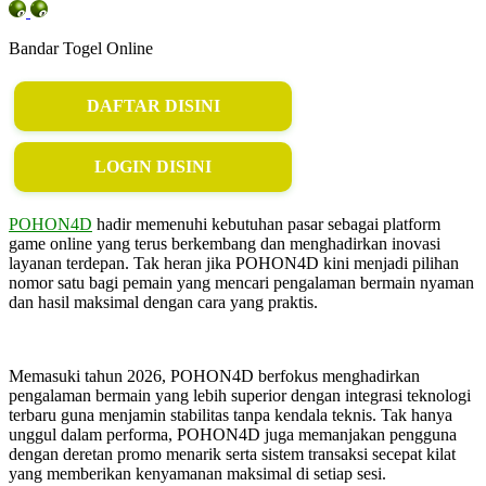
Bandar Togel Online
DAFTAR DISINI
LOGIN DISINI
POHON4D
hadir memenuhi kebutuhan pasar sebagai platform
game online yang terus berkembang dan menghadirkan inovasi
layanan terdepan. Tak heran jika POHON4D kini menjadi pilihan
nomor satu bagi pemain yang mencari pengalaman bermain nyaman
dan hasil maksimal dengan cara yang praktis.
Memasuki tahun 2026, POHON4D berfokus menghadirkan
pengalaman bermain yang lebih superior dengan integrasi teknologi
terbaru guna menjamin stabilitas tanpa kendala teknis. Tak hanya
unggul dalam performa, POHON4D juga memanjakan pengguna
dengan deretan promo menarik serta sistem transaksi secepat kilat
yang memberikan kenyamanan maksimal di setiap sesi.