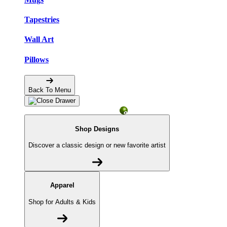
Tapestries
Wall Art
Pillows
Back To Menu
Shop Designs
Discover a classic design or new favorite artist
Apparel
Shop for Adults & Kids