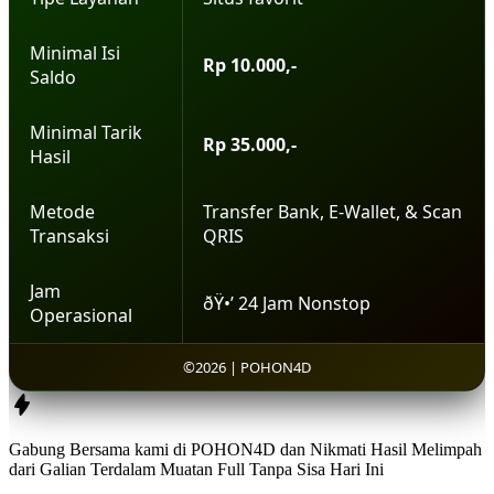
Minimal Isi
Rp 10.000,-
Saldo
Minimal Tarik
Rp 35.000,-
Hasil
Metode
Transfer Bank, E-Wallet, & Scan
Transaksi
QRIS
Jam
ðŸ•’ 24 Jam Nonstop
Operasional
©2026 | POHON4D
Gabung Bersama kami di
POHON4D
dan Nikmati
Hasil Melimpah
dari Galian Terdalam
Muatan Full Tanpa Sisa Hari Ini