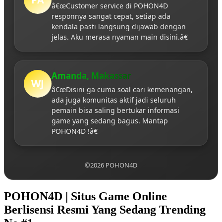
â€œCustomer service di POHON4D
responnya sangat cepat, setiap ada
kendala pasti langsung dijawab dengan
jelas. Aku merasa nyaman main disini.â€
Amanda, Makassar
WJ
â€œDisini ga cuma soal cari kemenangan,
ada juga komunitas aktif jadi seluruh
pemain bisa saling bertukar informasi
game yang sedang bagus. Mantap
POHON4D !â€
©2026 POHON4D
POHON4D | Situs Game Online
Berlisensi Resmi Yang Sedang Trending