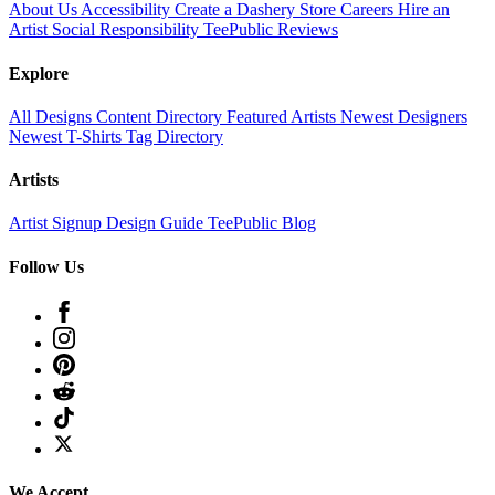
About Us
Accessibility
Create a Dashery Store
Careers
Hire an
Artist
Social Responsibility
TeePublic Reviews
Explore
All Designs
Content Directory
Featured Artists
Newest Designers
Newest T-Shirts
Tag Directory
Artists
Artist Signup
Design Guide
TeePublic Blog
Follow Us
We Accept